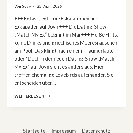
Von
Sucy
25. April 2025
+++ Extase, extreme Eskalationen und
Exkapaden auf Joyn +++ Die Dating-Show
„Match My Ex“ beginnt im Mai +++ Heiße Flirts,
kühle Drinks und griechisches Meeresrauschen
am Pool. Das klingt nach einem Traumurlaub,
oder? Doch in der neuen Dating-Show „Match
My Ex“ auf Joyn sieht es anders aus. Hier
treffen ehemalige Lovebirds aufeinander. Sie
entscheiden über…
ESKALATIONEN
WEITERLESEN
UND
EXKAPADEN:
DATING-
SHOW
»MATCH
Startseite
Impressum
Datenschutz
MY