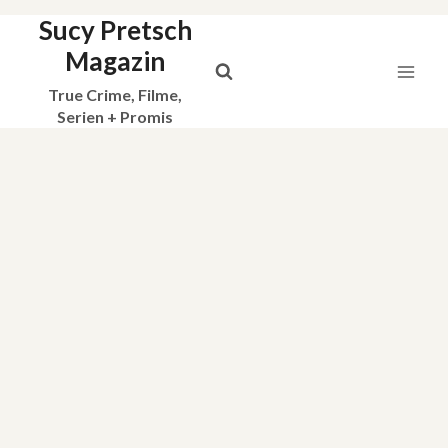
Sucy Pretsch
Zum
Inhalt
Magazin
springen
True Crime, Filme,
Serien + Promis