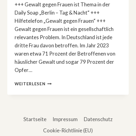
+++ Gewalt gegen Frauen ist Thema in der
Daily Soap „Berlin – Tag & Nacht“ +++
Hilfetelefon „Gewalt gegen Frauen“ +++
Gewalt gegen Frauen ist ein gesellschaftlich
relevantes Problem. In Deutschland ist jede
dritte Frau davon betroffen. Im Jahr 2023
waren etwa 71 Prozent der Betroffenen von
häuslicher Gewalt und sogar 79 Prozent der
Opfer…
DAS
WEITERLESEN
THEMA
HÄUSLICHE
GEWALT
BEI
»BERLIN
Startseite
Impressum
Datenschutz
–
TAG
Cookie-Richtlinie (EU)
&