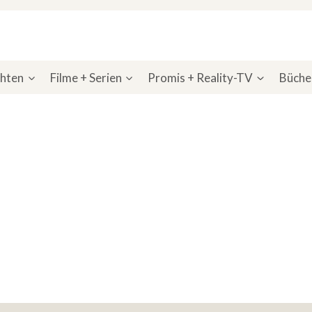
chten
Filme + Serien
Promis + Reality-TV
Bücher