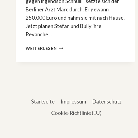
gegen irgendson Schnulli“ setzte sich der
Berliner Arzt Marc durch. Er gewann
250.000 Euro und nahm sie mit nach Hause.
Jetzt planen Stefan und Bully ihre
Revanche….
»STEFAN
WEITERLESEN
UND
BULLY
GEGEN
IRGENDSON
SCHNULLI«
–
FOLGE
2
Startseite
Impressum
Datenschutz
Cookie-Richtlinie (EU)