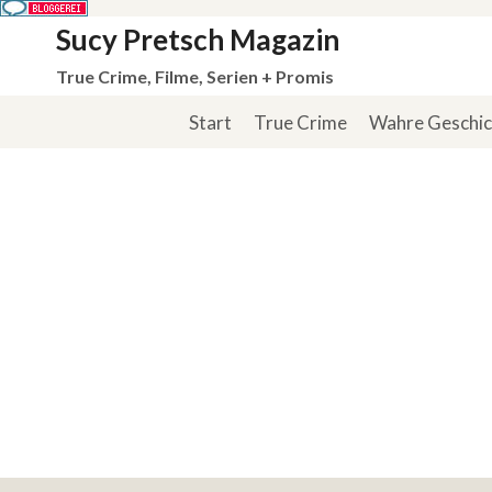
Zum
Sucy Pretsch Magazin
Inhalt
True Crime, Filme, Serien + Promis
springen
Start
True Crime
Wahre Geschi