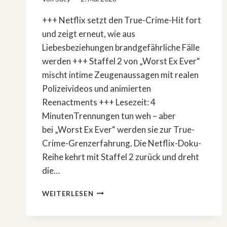
+++ Netflix setzt den True-Crime-Hit fort
und zeigt erneut, wie aus
Liebesbeziehungen brandgefährliche Fälle
werden +++ Staffel 2 von „Worst Ex Ever“
mischt intime Zeugenaussagen mit realen
Polizeivideos und animierten
Reenactments +++ Lesezeit: 4
MinutenTrennungen tun weh – aber
bei „Worst Ex Ever“ werden sie zur True-
Crime-Grenzerfahrung. Die Netflix-Doku-
Reihe kehrt mit Staffel 2 zurück und dreht
die…
»WORST
WEITERLESEN
EX
EVER«:
STAFFEL