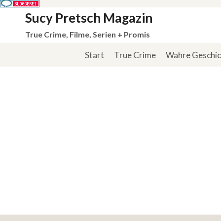
Zum
Sucy Pretsch Magazin
Inhalt
True Crime, Filme, Serien + Promis
springen
Start
True Crime
Wahre Geschi