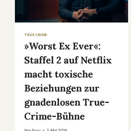
TRUE CRIME
»Worst Ex Ever«:
Staffel 2 auf Netflix
macht toxische
Beziehungen zur
gnadenlosen True-
Crime-Bühne
Von
Sucy
2. Mai 2026