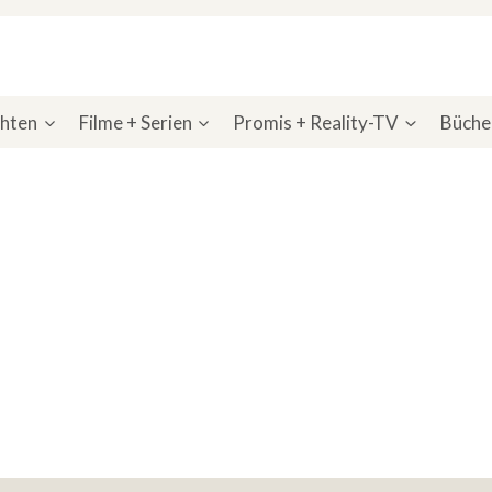
chten
Filme + Serien
Promis + Reality-TV
Bücher