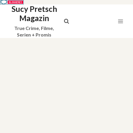
Sucy Pretsch
Zum
Inhalt
Magazin
springen
True Crime, Filme,
Serien + Promis