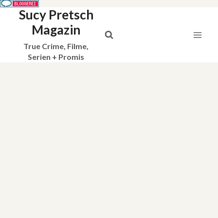
Sucy Pretsch
Zum
Inhalt
Magazin
springen
True Crime, Filme,
Serien + Promis