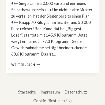
+++ Siegprämie: 50.000 Euro und ein neues
Selbstbewusstsein +++ Um nicht in alte Muster
zu verfallen, hat der Sieger bereits einen Plan
+++ Knapp 70 Kilogramm leichter und 50.000
Euro reicher! Ben, Kandidat bei „Biggest
Loser“, startete mit 145,9 Kilogramm. Jetzt
wiegt er nur noch 77,3 Kilogramm. Seine
Gewichtsabnahme beträgt beeindruckende
68,6 Kilogramm. Das ist…
DAS
WEITERLESEN
IST
DER
»BIGGEST
LOSER«-
SIEGER:
Startseite
Impressum
Datenschutz
69
KILO
Cookie-Richtlinie (EU)
ABGENOMMEN