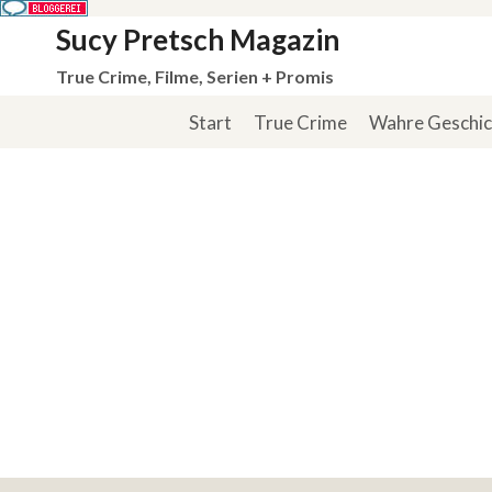
Zum
Sucy Pretsch Magazin
Inhalt
True Crime, Filme, Serien + Promis
springen
Start
True Crime
Wahre Geschi