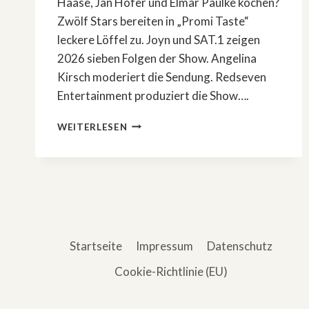
Haase, Jan Hofer und Elmar Paulke kochen?
Zwölf Stars bereiten in „Promi Taste“
leckere Löffel zu. Joyn und SAT.1 zeigen
2026 sieben Folgen der Show. Angelina
Kirsch moderiert die Sendung. Redseven
Entertainment produziert die Show….
12
WEITERLESEN
STARS
BEREITEN
BEI
»PROMI
TASTE«
LECKERE
LÖFFEL
ZU
Startseite
Impressum
Datenschutz
Cookie-Richtlinie (EU)