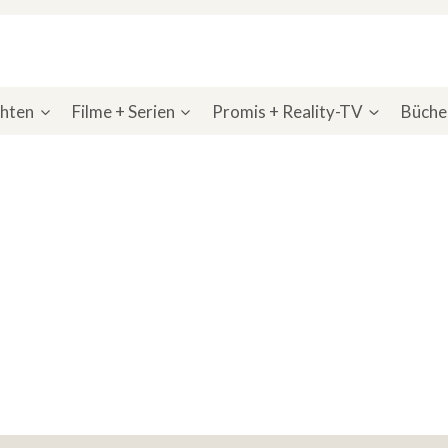
chten
Filme + Serien
Promis + Reality-TV
Bücher