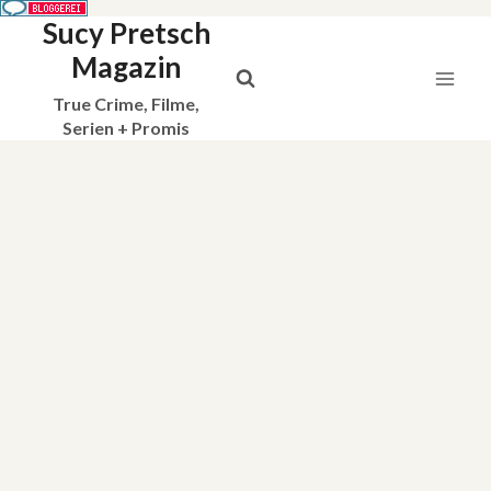
Sucy Pretsch
Zum
Inhalt
Magazin
springen
True Crime, Filme,
Serien + Promis