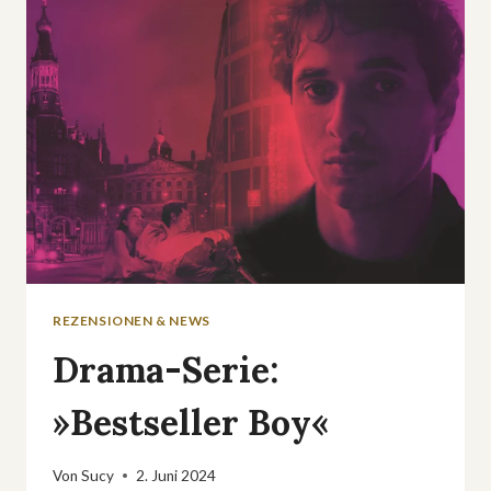
SKIN®
HALLOWEEN
2024
ZUM
ULTIMATIVEN
GRUSEL-
ERLEBNIS
MACHEN
REZENSIONEN & NEWS
Drama-Serie:
»Bestseller Boy«
Von
Sucy
2. Juni 2024