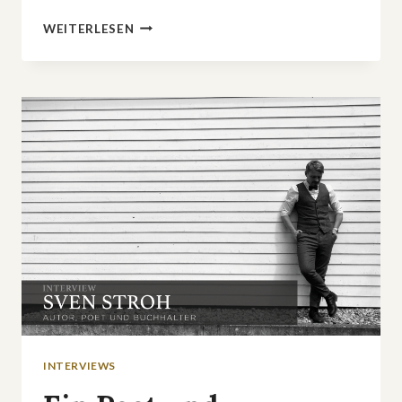
»DER
WEITERLESEN
SCHWARM«:
ERFOLGREICH,
HOCHGELOBT
UND
KRITISIERT
–
DESHALB
ODER
TROTZDEM
WIRD’S
WOHL
KEINE
FORTSETZUNG
GEBEN
INTERVIEWS