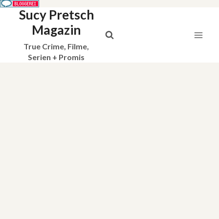
Sucy Pretsch
Zum
Inhalt
Magazin
springen
True Crime, Filme,
Serien + Promis