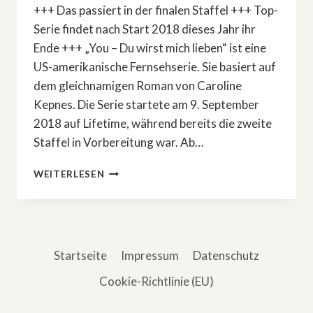
+++ Das passiert in der finalen Staffel +++ Top-
Serie findet nach Start 2018 dieses Jahr ihr
Ende +++ „You – Du wirst mich lieben“ ist eine
US-amerikanische Fernsehserie. Sie basiert auf
dem gleichnamigen Roman von Caroline
Kepnes. Die Serie startete am 9. September
2018 auf Lifetime, während bereits die zweite
Staffel in Vorbereitung war. Ab…
5.
WEITERLESEN
STAFFEL:
»YOU
–
DU
WIRST
Startseite
Impressum
Datenschutz
MICH
LIEBEN«
Cookie-Richtlinie (EU)
–
DAS