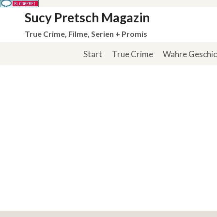
Zum
Sucy Pretsch Magazin
Inhalt
True Crime, Filme, Serien + Promis
springen
Start
True Crime
Wahre Geschi