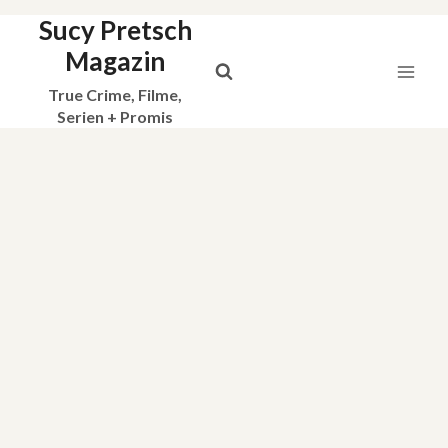
Sucy Pretsch
Zum
Inhalt
Magazin
springen
True Crime, Filme,
Serien + Promis