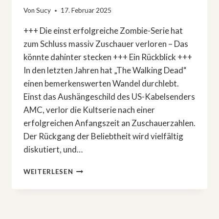
Von
Sucy
17. Februar 2025
+++ Die einst erfolgreiche Zombie-Serie hat
zum Schluss massiv Zuschauer verloren – Das
könnte dahinter stecken +++ Ein Rückblick +++
In den letzten Jahren hat „The Walking Dead“
einen bemerkenswerten Wandel durchlebt.
Einst das Aushängeschild des US-Kabelsenders
AMC, verlor die Kultserie nach einer
erfolgreichen Anfangszeit an Zuschauerzahlen.
Der Rückgang der Beliebtheit wird vielfältig
diskutiert, und…
»THE
WEITERLESEN
WALKING
DEAD«:
DIESE
EPISODE