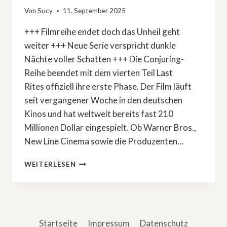
Von
Sucy
11. September 2025
+++ Filmreihe endet doch das Unheil geht
weiter +++ Neue Serie verspricht dunkle
Nächte voller Schatten +++ Die Conjuring-
Reihe beendet mit dem vierten Teil Last
Rites offiziell ihre erste Phase. Der Film läuft
seit vergangener Woche in den deutschen
Kinos und hat weltweit bereits fast 210
Millionen Dollar eingespielt. Ob Warner Bros.,
New Line Cinema sowie die Produzenten…
HORROR-
WEITERLESEN
NEWS:
»CONJURING«-
SERIE
FINDET
AUTOREN
Startseite
Impressum
Datenschutz
UND