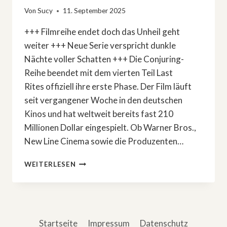
Von
Sucy
11. September 2025
+++ Filmreihe endet doch das Unheil geht
weiter +++ Neue Serie verspricht dunkle
Nächte voller Schatten +++ Die Conjuring-
Reihe beendet mit dem vierten Teil Last
Rites offiziell ihre erste Phase. Der Film läuft
seit vergangener Woche in den deutschen
Kinos und hat weltweit bereits fast 210
Millionen Dollar eingespielt. Ob Warner Bros.,
New Line Cinema sowie die Produzenten…
HORROR-
WEITERLESEN
NEWS:
»CONJURING«-
SERIE
FINDET
AUTOREN
Startseite
Impressum
Datenschutz
UND