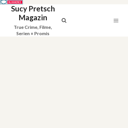
Sucy Pretsch
Zum
Inhalt
Magazin
springen
True Crime, Filme,
Serien + Promis