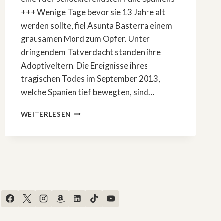
+++ Wenige Tage bevor sie 13 Jahre alt
werden sollte, fiel Asunta Basterra einem
grausamen Mord zum Opfer. Unter
dringendem Tatverdacht standen ihre
Adoptiveltern. Die Ereignisse ihres
tragischen Todes im September 2013,
welche Spanien tief bewegten, sind…
»DER
WEITERLESEN
FALL
ASUNTA«
–
DAS
IST
DAS
WAHRE
VERBRECHEN
HINTER
DER