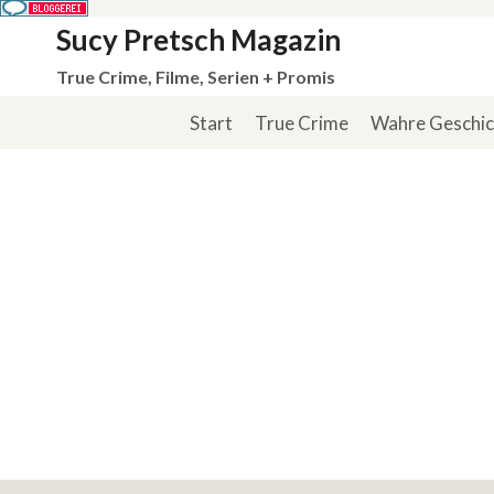
Zum
Sucy Pretsch Magazin
Inhalt
True Crime, Filme, Serien + Promis
springen
Start
True Crime
Wahre Geschi