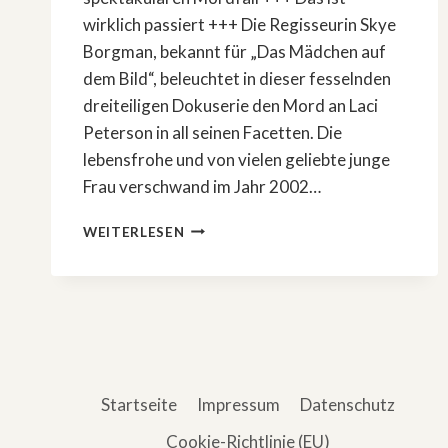
wirklich passiert +++ Die Regisseurin Skye
Borgman, bekannt für „Das Mädchen auf
dem Bild“, beleuchtet in dieser fesselnden
dreiteiligen Dokuserie den Mord an Laci
Peterson in all seinen Facetten. Die
lebensfrohe und von vielen geliebte junge
Frau verschwand im Jahr 2002…
»AMERICAN
WEITERLESEN
MURDER:
LACI
PETERSON«
–
DAS
IST
DIE
WAHRE
Startseite
Impressum
Datenschutz
GESCHICHTE
Cookie-Richtlinie (EU)