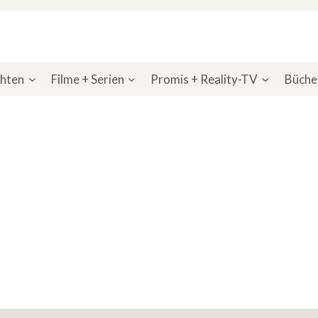
chten
Filme + Serien
Promis + Reality-TV
Bücher