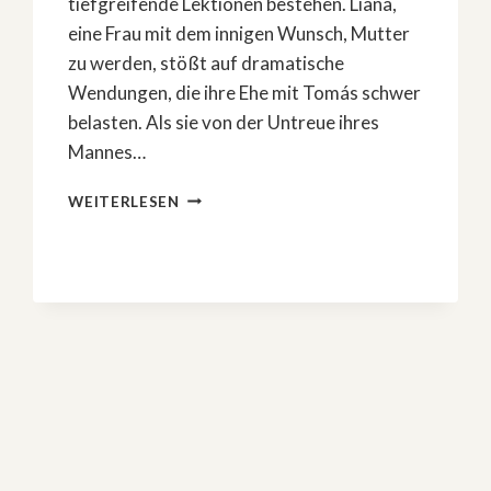
tiefgreifende Lektionen bestehen. Liana,
eine Frau mit dem innigen Wunsch, Mutter
zu werden, stößt auf dramatische
Wendungen, die ihre Ehe mit Tomás schwer
belasten. Als sie von der Untreue ihres
Mannes…
»VERZWEIFELTE
WEITERLESEN
LÜGEN«
–
DAS
ENDE
ERKLÄRT