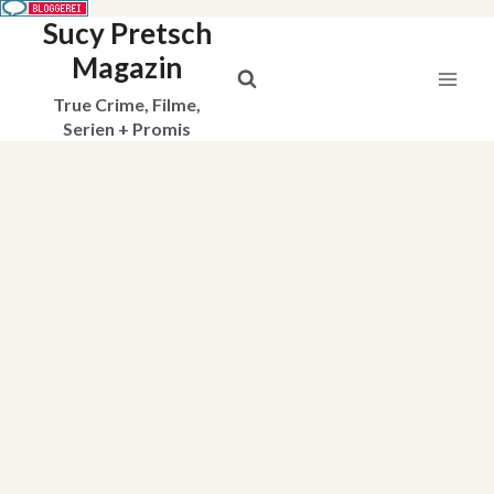
Sucy Pretsch
Zum
Inhalt
Magazin
springen
True Crime, Filme,
Serien + Promis