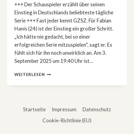
+++ Der Schauspieler erzählt über seinen
Einstieg in Deutschlands beliebteste tägliche
Serie +++ Fast jeder kennt GZSZ. Für Fabian
Hanis (24) ist der Einstieg ein großer Schritt.
„Ich hätte nie gedacht, bei so einer
erfolgreichen Serie mitzuspielen“, sagt er. Es
fühlt sich für ihn noch unwirklich an. Am 3.
September 2025 um 19:40 Uhr ist…
NEUE
WEITERLESEN
HAUPTROLLE
BEI
GZSZ:
FABIAN
HANIS
Startseite
Impressum
Datenschutz
SPIELT
ROBIN
Cookie-Richtlinie (EU)
ZIELKE