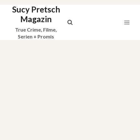
Sucy Pretsch
Zum
Inhalt
Magazin
springen
True Crime, Filme,
Serien + Promis