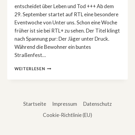
entscheidet über Leben und Tod +++ Ab dem
29. September startet auf RTL eine besondere
Eventwoche von Unter uns. Schon eine Woche
früher ist sie bei RTL+ zu sehen. Der Titel klingt
nach Spannung pur: Der Jäger unter Druck.
Während die Bewohner ein buntes
Straßenfest…
»UNTER
WEITERLESEN
UNS«:
WENN
DIE
SCHILLERALLEE
BEBT
Startseite
Impressum
Datenschutz
Cookie-Richtlinie (EU)