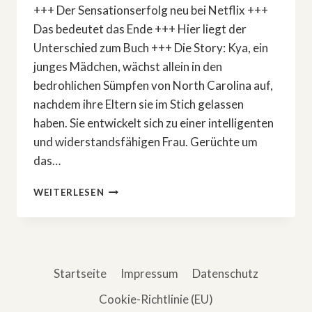
+++ Der Sensationserfolg neu bei Netflix +++
Das bedeutet das Ende +++ Hier liegt der
Unterschied zum Buch +++ Die Story: Kya, ein
junges Mädchen, wächst allein in den
bedrohlichen Sümpfen von North Carolina auf,
nachdem ihre Eltern sie im Stich gelassen
haben. Sie entwickelt sich zu einer intelligenten
und widerstandsfähigen Frau. Gerüchte um
das…
»DER
WEITERLESEN
GESANG
DER
FLUSSKREBSE«
–
DAS
Startseite
Impressum
Datenschutz
ENDE
ERKLÄRT
Cookie-Richtlinie (EU)