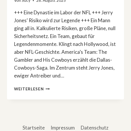
Von
Sucy
28. August 2025
+++ Eine Dynastie im Labor der NFL +++ Jerry
Jones‘ Risiko wird zur Legende +++ Ein Mann
ging all in. Kalkulierte Risiken, große Pläne, null
Sicherheitsnetz. Ein Team, gebaut für
Legendenmomente. Klingt nach Hollywood, ist
aber NFL-Geschichte. America’s Team: The
Gambler and His Cowboys erzählt die Dallas-
Cowboys-Saga. Im Zentrum steht Jerry Jones,
ewiger Antreiber und…
SPORT-
WEITERLESEN
DOKU:
»AMERICA’S
TEAM:
THE
GAMBLER
AND
Startseite
Impressum
Datenschutz
HIS