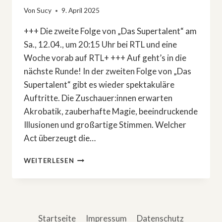
Von
Sucy
9. April 2025
+++ Die zweite Folge von „Das Supertalent“ am
Sa., 12.04., um 20:15 Uhr bei RTL und eine
Woche vorab auf RTL+ +++ Auf geht’s in die
nächste Runde! In der zweiten Folge von „Das
Supertalent“ gibt es wieder spektakuläre
Auftritte. Die Zuschauer:innen erwarten
Akrobatik, zauberhafte Magie, beeindruckende
Illusionen und großartige Stimmen. Welcher
Act überzeugt die…
DAS
WEITERLESEN
SIND
DIE
PERFORMANCES
DER
2.
Startseite
Impressum
Datenschutz
FOLGE