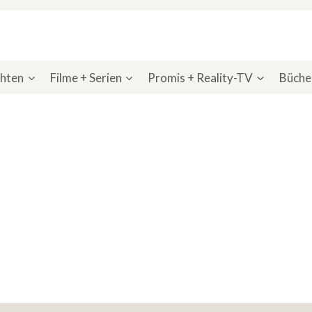
chten
Filme + Serien
Promis + Reality-TV
Bücher