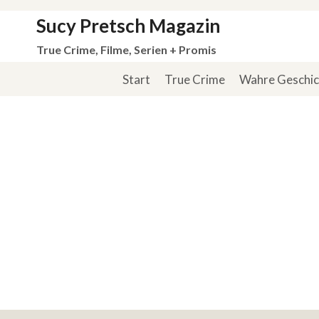
Zum
Sucy Pretsch Magazin
Inhalt
True Crime, Filme, Serien + Promis
springen
Start
True Crime
Wahre Geschi