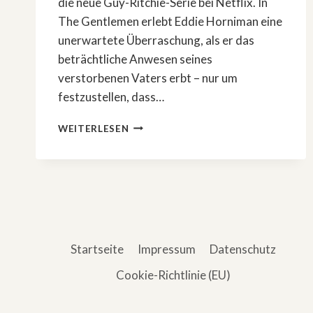
die neue Guy-Ritchie-Serie bei Netflix. In
The Gentlemen erlebt Eddie Horniman eine
unerwartete Überraschung, als er das
beträchtliche Anwesen seines
verstorbenen Vaters erbt – nur um
festzustellen, dass…
DAS
WEITERLESEN
IST
DIE
NEUE
GUY-
RITCHIE-
SERIE
BEI
NETFLIX
Startseite
Impressum
Datenschutz
Cookie-Richtlinie (EU)