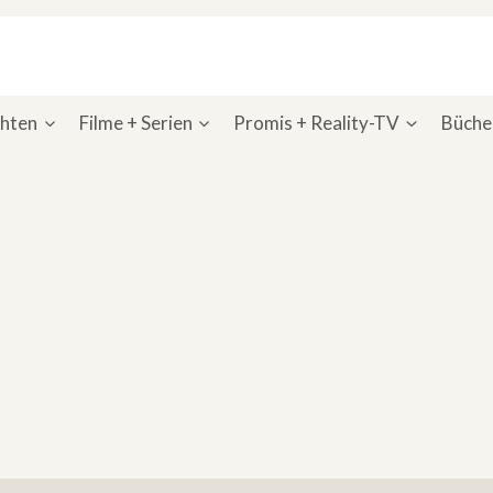
chten
Filme + Serien
Promis + Reality-TV
Bücher