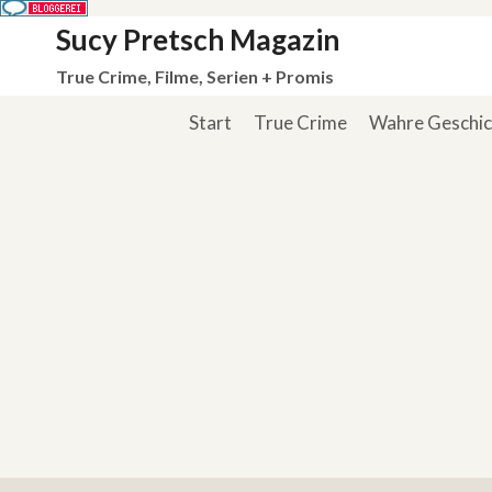
Zum
Sucy Pretsch Magazin
Inhalt
True Crime, Filme, Serien + Promis
springen
Start
True Crime
Wahre Geschi