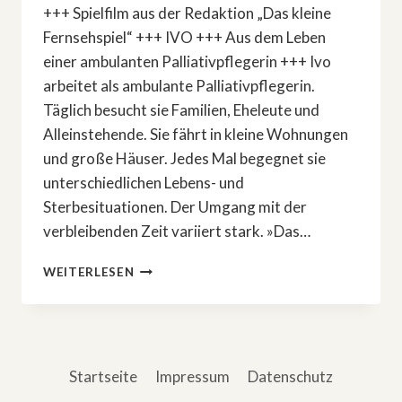
+++ Spielfilm aus der Redaktion „Das kleine
Fernsehspiel“ +++ IVO +++ Aus dem Leben
einer ambulanten Palliativpflegerin +++ Ivo
arbeitet als ambulante Palliativpflegerin.
Täglich besucht sie Familien, Eheleute und
Alleinstehende. Sie fährt in kleine Wohnungen
und große Häuser. Jedes Mal begegnet sie
unterschiedlichen Lebens- und
Sterbesituationen. Der Umgang mit der
verbleibenden Zeit variiert stark. »Das…
»DAS
WEITERLESEN
KLEINE
FERNSEHSPIEL«:
NEUER
FILM
IM
Startseite
Impressum
Datenschutz
JUNI