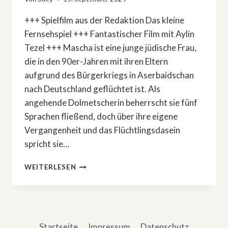
+++ Spielfilm aus der Redaktion Das kleine
Fernsehspiel +++ Fantastischer Film mit Aylin
Tezel +++ Mascha ist eine junge jüdische Frau,
die in den 90er-Jahren mit ihren Eltern
aufgrund des Bürgerkriegs in Aserbaidschan
nach Deutschland geflüchtet ist. Als
angehende Dolmetscherin beherrscht sie fünf
Sprachen fließend, doch über ihre eigene
Vergangenheit und das Flüchtlingsdasein
spricht sie…
FILMEMPFEHLUNG:
WEITERLESEN
»DER
RUSSE
IST
EINER,
DER
Startseite
Impressum
Datenschutz