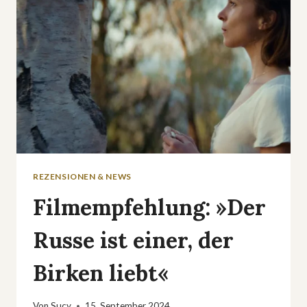
WAREN
KUMPEL«
REZENSIONEN & NEWS
Filmempfehlung: »Der
Russe ist einer, der
Birken liebt«
Von
Sucy
15. September 2024