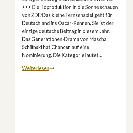
+++ Die Koproduktion In die Sonne schauen
von ZDF/Das kleine Fernsehspiel geht für
Deutschland ins Oscar-Rennen. Sie ist der
einzige deutsche Beitrag in diesem Jahr.
Das Generationen-Drama von Mascha
Schilinski hat Chancen auf eine
Nominierung. Die Kategorie lautet…
ZDF-
Weiterlesen
Film
»In
die
Sonne
schauen«
soll
für
Deutschland