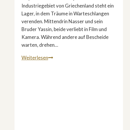
Industriegebiet von Griechenland steht ein
Lager, in dem Träume in Warteschlangen
verenden. Mittendrin Nasser und sein
Bruder Yassin, beide verliebt in Film und
Kamera. Während andere auf Bescheide
warten, drehen…
»Gefangen
Weiterlesen
im
Niemandsland«
–
Der
Flüchtlingsfilm
der
Europas
dunkles
Geheimnis