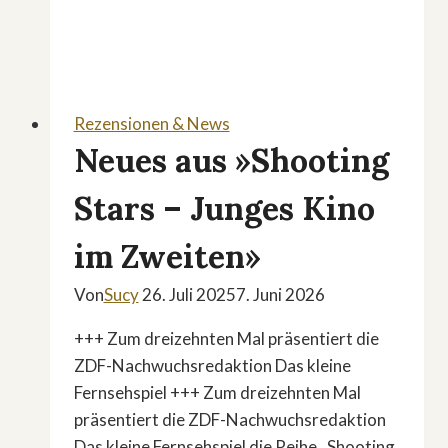
zu
den
Oscars
Rezensionen & News
Neues aus »Shooting
Stars – Junges Kino
im Zweiten»
Von
Sucy
26. Juli 2025
7. Juni 2026
+++ Zum dreizehnten Mal präsentiert die
ZDF-Nachwuchsredaktion Das kleine
Fernsehspiel +++ Zum dreizehnten Mal
präsentiert die ZDF-Nachwuchsredaktion
Das kleine Fernsehspiel die Reihe „Shooting