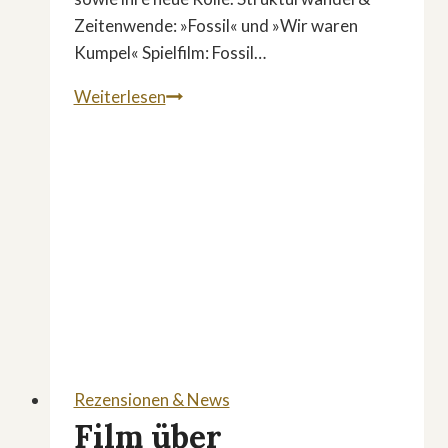
Zeitenwende: »Fossil« und »Wir waren
Kumpel« Spielfilm: Fossil…
Strukturwandel
Weiterlesen
&
Zeitenwende:
»Fossil«
und
»Wir
waren
Kumpel«
Rezensionen & News
Film über