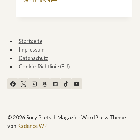
Nachwuchs
Weiterlesen
bei
»Shooting
Stars
–
Startseite
Junges
Impressum
Kino
Datenschutz
im
Cookie-Richtlinie (EU)
Zweiten«
© 2026 Sucy Pretsch Magazin - WordPress Theme
von
Kadence WP