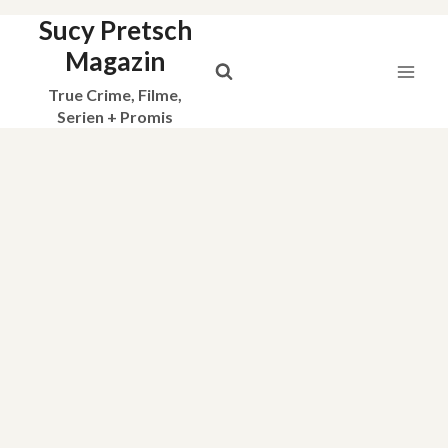
Sucy Pretsch
Zum
Inhalt
Magazin
springen
True Crime, Filme,
Serien + Promis