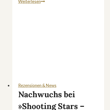
Film
Weiterlesen
über
Tabuthema:
»No
Dogs
Allowed«
Rezensionen & News
Nachwuchs bei
»Shooting Stars –