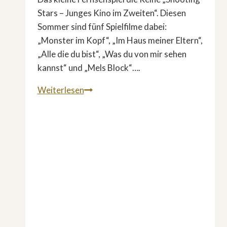
Stars – Junges Kino im Zweiten“. Diesen
Sommer sind fünf Spielfilme dabei:
„Monster im Kopf“, „Im Haus meiner Eltern“,
„Alle die du bist“, „Was du von mir sehen
kannst“ und „Mels Block“….
Neues
Weiterlesen
aus
»Shooting
Stars
–
Junges
Kino
im
Zweiten»