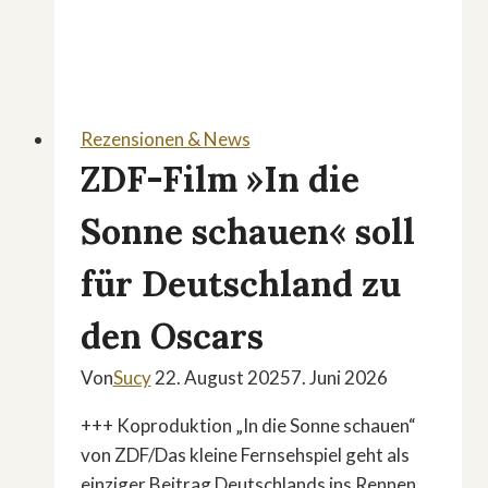
enthüllt
Rezensionen & News
ZDF-Film »In die
Sonne schauen« soll
für Deutschland zu
den Oscars
Von
Sucy
22. August 2025
7. Juni 2026
+++ Koproduktion „In die Sonne schauen“
von ZDF/Das kleine Fernsehspiel geht als
einziger Beitrag Deutschlands ins Rennen