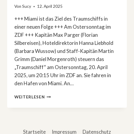
Von
Sucy
12. April 2025
+++ Miami ist das Ziel des Traumschiffs in
einer neuen Folge +++ Am Ostersonntag im
ZDF +++ Kapitän Max Parger (Florian
Silbereisen), Hoteldirektorin Hanna Liebhold
(Barbara Wussow) und Staff-Kapitän Martin
Grimm (Daniel Morgenroth) steuern das
„Traumschiff“ am Ostersonntag, 20. April
2025, um 20:15 Uhr im ZDF an. Sie fahren in
den Hafen von Miami. An…
FLORIAN
WEITERLESEN
SILBEREISEN
STICHT
AN
OSTERN
MIT
Startseite
Impressum
Datenschutz
DEM