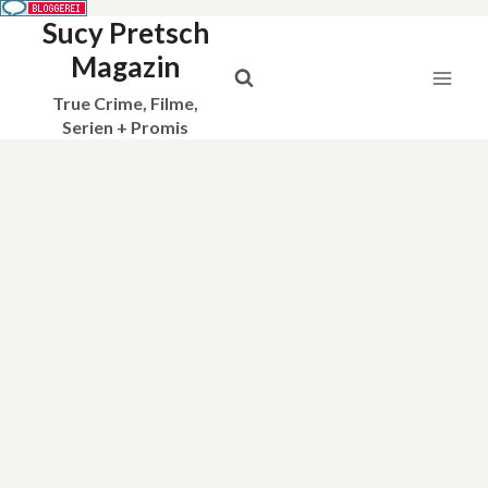
Sucy Pretsch
Zum
Inhalt
Magazin
springen
True Crime, Filme,
Serien + Promis