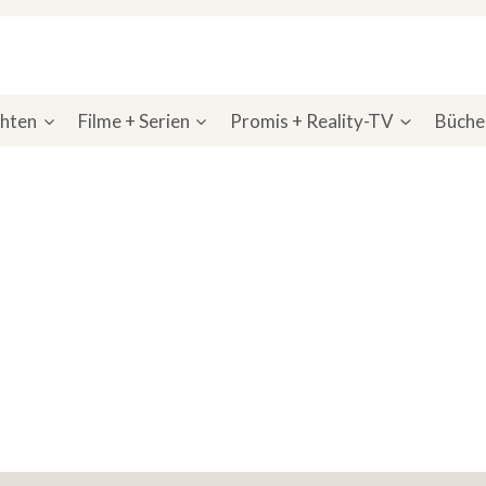
chten
Filme + Serien
Promis + Reality-TV
Bücher