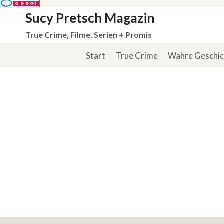
Zum
Sucy Pretsch Magazin
Inhalt
True Crime, Filme, Serien + Promis
springen
Start
True Crime
Wahre Geschi