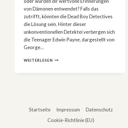
oder wurden dir wertvolle Erinnerungen
von Dämonen entwendet? Falls das
zutrifft, könnten die Dead Boy Detectives
die Lösung sein. Hinter dieser
unkonventionellen Detektei verbergen sich
die Teenager Edwin Payne, dargestellt von
George…
BRANDNEUE
WEITERLESEN
SERIE
AUF
NETFLIX:
»DEAD
BOY
DETECTIVES«
Startseite
Impressum
Datenschutz
Cookie-Richtlinie (EU)