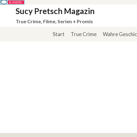
Zum
Sucy Pretsch Magazin
Inhalt
True Crime, Filme, Serien + Promis
springen
Start
True Crime
Wahre Geschi