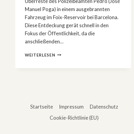
Überreste des Polizeibeamten Pedro (José
Manuel Poga) in einem ausgebrannten
Fahrzeug im Foix-Reservoir bei Barcelona.
Diese Entdeckung gerät schnell in den
Fokus der Öffentlichkeit, da die
anschließenden…
DAS
WEITERLESEN
IST
DER
WAHRE
FALL
HINTER
»KÖRPER
IN
FLAMMEN«
Startseite
Impressum
Datenschutz
Cookie-Richtlinie (EU)