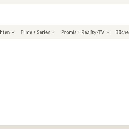
chten
Filme + Serien
Promis + Reality-TV
Bücher