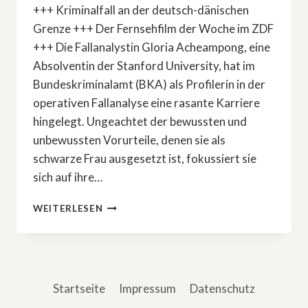
+++ Kriminalfall an der deutsch-dänischen
Grenze +++ Der Fernsehfilm der Woche im ZDF
+++ Die Fallanalystin Gloria Acheampong, eine
Absolventin der Stanford University, hat im
Bundeskriminalamt (BKA) als Profilerin in der
operativen Fallanalyse eine rasante Karriere
hingelegt. Ungeachtet der bewussten und
unbewussten Vorurteile, denen sie als
schwarze Frau ausgesetzt ist, fokussiert sie
sich auf ihre…
KRIMI:
WEITERLESEN
»DIE
POLIZISTIN
UND
DIE
SPRACHE
Startseite
Impressum
Datenschutz
DES
TODES«