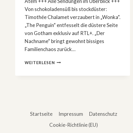
Atem +++ Alle Sendungen im Überblick +++
Von schokoladensüß bis stockdüster:
Timothée Chalamet verzaubert in „Wonka“.
„The Penguin“ entfesselt die düstere Seite
von Gotham exklusiv auf RTL+. „Der
Nachname“ bringt gewohnt bissiges
Familienchaos zurück…
DAS
WEITERLESEN
SIND
DIE
RTL+
STREAMING
HIGHLIGHTS
IM
JUNI
Startseite
Impressum
Datenschutz
Cookie-Richtlinie (EU)