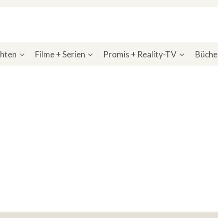
chten
Filme + Serien
Promis + Reality-TV
Bücher