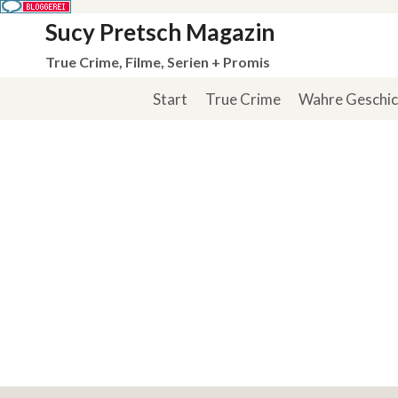
Zum
Sucy Pretsch Magazin
Inhalt
True Crime, Filme, Serien + Promis
springen
Start
True Crime
Wahre Geschi