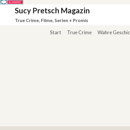
Zum
Sucy Pretsch Magazin
Inhalt
True Crime, Filme, Serien + Promis
springen
Start
True Crime
Wahre Geschi