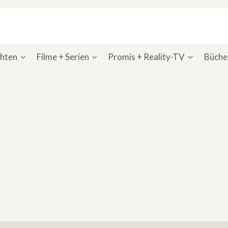
chten
Filme + Serien
Promis + Reality-TV
Bücher