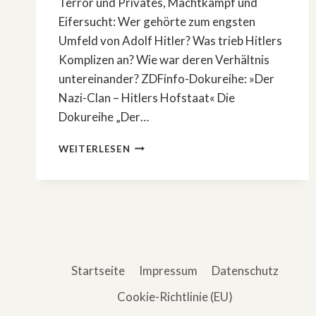
Terror und Privates, Machtkampf und
Eifersucht: Wer gehörte zum engsten
Umfeld von Adolf Hitler? Was trieb Hitlers
Komplizen an? Wie war deren Verhältnis
untereinander? ZDFinfo-Dokureihe: »Der
Nazi-Clan – Hitlers Hofstaat« Die
Dokureihe „Der…
ZDFINFO-
WEITERLESEN
DOKUREIHE:
»DER
NAZI-
CLAN
–
HITLERS
HOFSTAAT«
Startseite
Impressum
Datenschutz
Cookie-Richtlinie (EU)