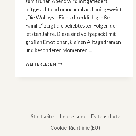
zum frühen Abend wird mitgefiebert,
mitgelacht und manchmal auch mitgeweint.
„Die Wollnys – Eine schrecklich große
Familie“ zeigt die beliebtesten Folgen der
letzten Jahre. Diese sind vollgepackt mit
großen Emotionen, kleinen Alltagsdramen
und besonderen Momenten….
»DIE
WEITERLESEN
WOLLNYS«:
ZEHN
STUNDEN
MIT
DER
GROSSFAMILIE
Startseite
Impressum
Datenschutz
Cookie-Richtlinie (EU)