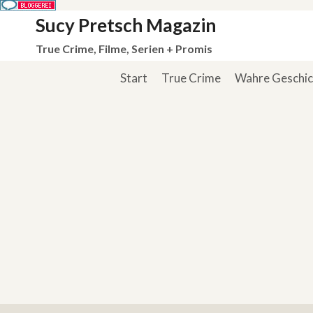
Zum
Sucy Pretsch Magazin
Inhalt
True Crime, Filme, Serien + Promis
springen
Start
True Crime
Wahre Geschi