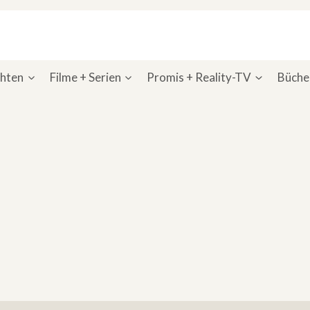
chten
Filme + Serien
Promis + Reality-TV
Bücher