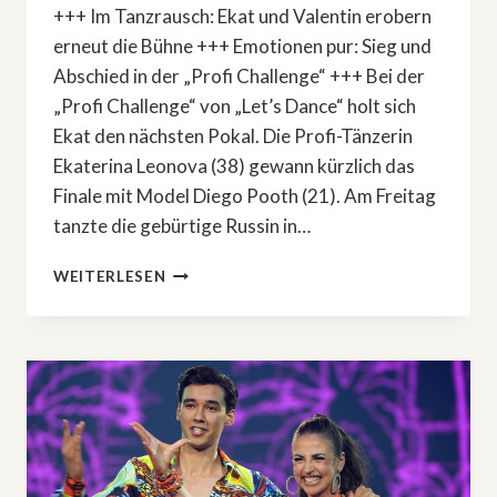
+++ Im Tanzrausch: Ekat und Valentin erobern
erneut die Bühne +++ Emotionen pur: Sieg und
Abschied in der „Profi Challenge“ +++ Bei der
„Profi Challenge“ von „Let’s Dance“ holt sich
Ekat den nächsten Pokal. Die Profi-Tänzerin
Ekaterina Leonova (38) gewann kürzlich das
Finale mit Model Diego Pooth (21). Am Freitag
tanzte die gebürtige Russin in…
»LET’S
WEITERLESEN
DANCE«:
EKAT
&
VALENTIN
FEIERN
SIEG
IN
»PROFI
CHALLENGE«