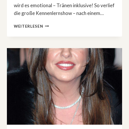
wird es emotional – Tränen inklusive! So verlief
die große Kennenlernshow – nach einem…
DIE
WEITERLESEN
18.
»LET’S
DANCE«-
STAFFEL HAT
BEGONNEN