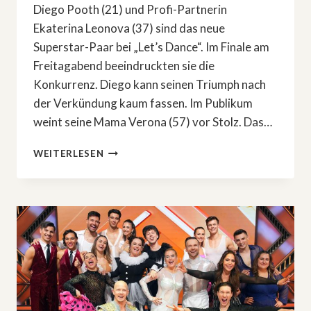
Diego Pooth (21) und Profi-Partnerin
Ekaterina Leonova (37) sind das neue
Superstar-Paar bei „Let’s Dance“. Im Finale am
Freitagabend beeindruckten sie die
Konkurrenz. Diego kann seinen Triumph nach
der Verkündung kaum fassen. Im Publikum
weint seine Mama Verona (57) vor Stolz. Das…
DAS
WEITERLESEN
IST
DER
STRAHLENDE
SIEGER
VON
»LET’S
DANCE«