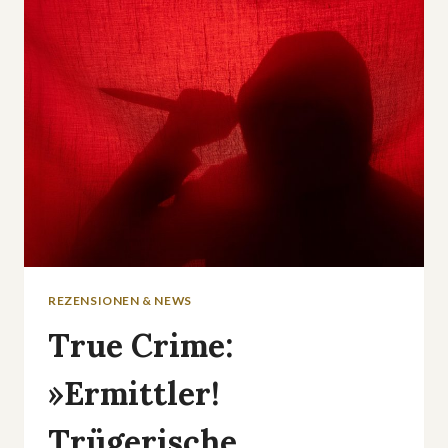
SERIE
ZEIGT,
WARUM
DER
NACHBAR
DER
SCHLIMMSTE
ALBTRAUM
SEIN
KANN
REZENSIONEN & NEWS
True Crime:
»Ermittler!
Trügerische