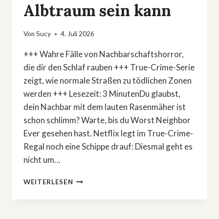
Albtraum sein kann
Von
Sucy
4. Juli 2026
+++ Wahre Fälle von Nachbarschaftshorror,
die dir den Schlaf rauben +++ True-Crime-Serie
zeigt, wie normale Straßen zu tödlichen Zonen
werden +++ Lesezeit: 3 MinutenDu glaubst,
dein Nachbar mit dem lauten Rasenmäher ist
schon schlimm? Warte, bis du Worst Neighbor
Ever gesehen hast. Netflix legt im True-Crime-
Regal noch eine Schippe drauf: Diesmal geht es
nicht um…
TRUE
WEITERLESEN
CRIME:
DIESE
NETFLIX-