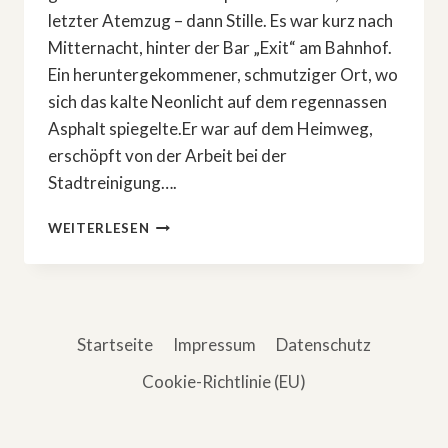
letzter Atemzug – dann Stille. Es war kurz nach
Mitternacht, hinter der Bar „Exit“ am Bahnhof.
Ein heruntergekommener, schmutziger Ort, wo
sich das kalte Neonlicht auf dem regennassen
Asphalt spiegelte.Er war auf dem Heimweg,
erschöpft von der Arbeit bei der
Stadtreinigung….
DAS
WEITERLESEN
BÖSE,
DAS
ER
NIE
WOLLTE
Startseite
Impressum
Datenschutz
Cookie-Richtlinie (EU)