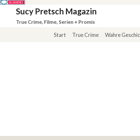
Zum
Sucy Pretsch Magazin
Inhalt
True Crime, Filme, Serien + Promis
springen
Start
True Crime
Wahre Geschi