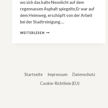
wo sich das kalte Neonlicht auf dem
regennassen Asphalt spiegelte.Er war auf
dem Heimweg, erschöpft von der Arbeit
bei der Stadtreinigung….
DAS
WEITERLESEN
BÖSE,
DAS
ER
NIE
WOLLTE
Startseite
Impressum
Datenschutz
Cookie-Richtlinie (EU)