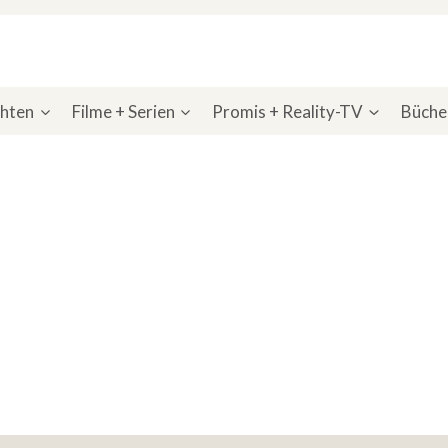
chten
Filme + Serien
Promis + Reality-TV
Bücher