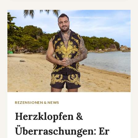
ZURÜCK
MIT
»BITTE
MELDE
DICH«
REZENSIONEN & NEWS
Herzklopfen &
Überraschungen: Er