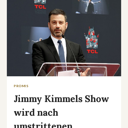
RETTET
2026
DIE
LIEBE
DAS
RTL-
FORMAT?
PROMIS
Jimmy Kimmels Show
wird nach
umstrittenen