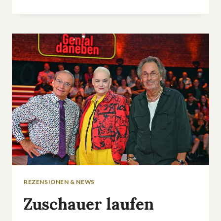
KIMMELS
SHOW
WIRD
NACH
UMSTRITTENEN
ÄUSSERUNGEN Ü
BER C
HARLIE K
IRK A
BGESETZT
REZENSIONEN & NEWS
Zuschauer laufen