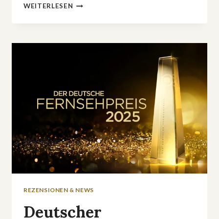
ZUSCHAUER
WEITERLESEN
LAUFEN
DAVON:
RTLZWEI
UND
VOX
WERFEN
FLOPS
ÜBER
BORD
REZENSIONEN & NEWS
Deutscher