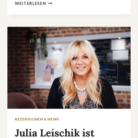
SHOW-
WEITERLESEN
NACHSCHUB
BEI
PRO7
IM
HERBST
REZENSIONEN & NEWS
Julia Leischik ist