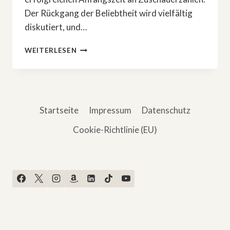
Der Rückgang der Beliebtheit wird vielfältig
diskutiert, und…
»THE
WEITERLESEN
WALKING
DEAD«:
DIESE
EPISODE
KÖNNTE
Startseite
Impressum
Datenschutz
ZUSCHAUER
GEKOSTET
Cookie-Richtlinie (EU)
HABEN