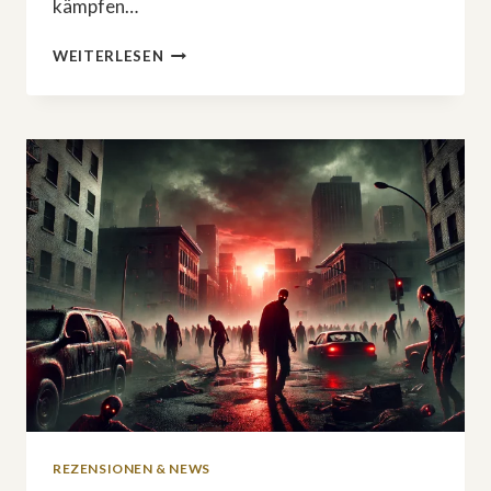
kämpfen…
HERZKLOPFEN
WEITERLESEN
&
ÜBERRASCHUNGEN:
ER
GEWINNT
FINALE
VON
«PROMIS
UNTER
PALMEN«
REZENSIONEN & NEWS