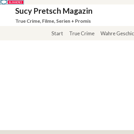
Zum
Sucy Pretsch Magazin
Inhalt
True Crime, Filme, Serien + Promis
springen
Start
True Crime
Wahre Geschi