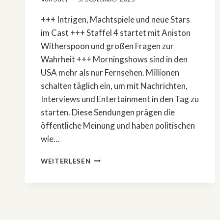
+++ Intrigen, Machtspiele und neue Stars
im Cast +++ Staffel 4 startet mit Aniston
Witherspoon und großen Fragen zur
Wahrheit +++ Morningshows sind in den
USA mehr als nur Fernsehen. Millionen
schalten täglich ein, um mit Nachrichten,
Interviews und Entertainment in den Tag zu
starten. Diese Sendungen prägen die
öffentliche Meinung und haben politischen
wie…
»THE
WEITERLESEN
MORNING
SHOW«
STAFFEL
4:
JENNIFER
ANISTON