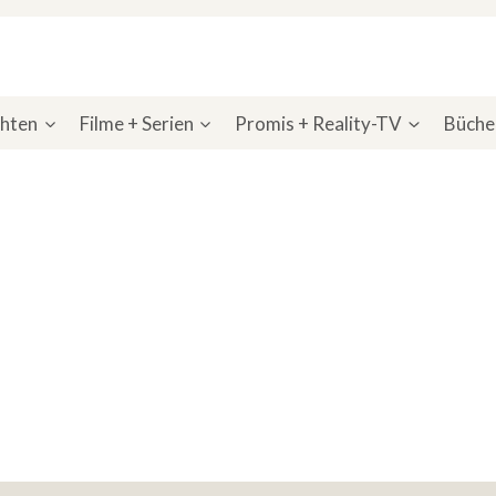
chten
Filme + Serien
Promis + Reality-TV
Bücher