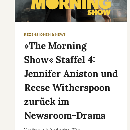
REZENSIONEN & NEWS
»The Morning
Show« Staffel 4:
Jennifer Aniston und
Reese Witherspoon
zurück im
Newsroom-Drama
Von
Sucy
5. September 2025