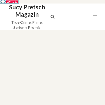
Sucy Pretsch
Zum
Inhalt
Magazin
springen
True Crime, Filme,
Serien + Promis