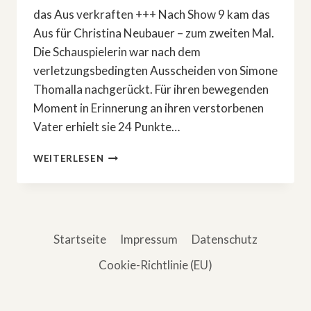
das Aus verkraften +++ Nach Show 9 kam das
Aus für Christina Neubauer – zum zweiten Mal.
Die Schauspielerin war nach dem
verletzungsbedingten Ausscheiden von Simone
Thomalla nachgerückt. Für ihren bewegenden
Moment in Erinnerung an ihren verstorbenen
Vater erhielt sie 24 Punkte…
SIE
WEITERLESEN
IST
RAUS
IN
SHOW
9
Startseite
Impressum
Datenschutz
VON
»LET’S
Cookie-Richtlinie (EU)
DANCE«