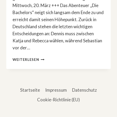
Mittwoch, 20. März +++ Das Abenteuer „Die
Bachelors“ neigt sich langsam dem Ende zu und
erreicht damit seinen Höhepunkt. Zurück in
Deutschland stehen die letzten wichtigen
Entscheidungen an: Dennis muss zwischen
Katja und Rebecca wählen, während Sebastian
vor der…
»DIE
WEITERLESEN
BACHELORS«:
DAS
GROSSE F
INALE
Startseite
Impressum
Datenschutz
Cookie-Richtlinie (EU)