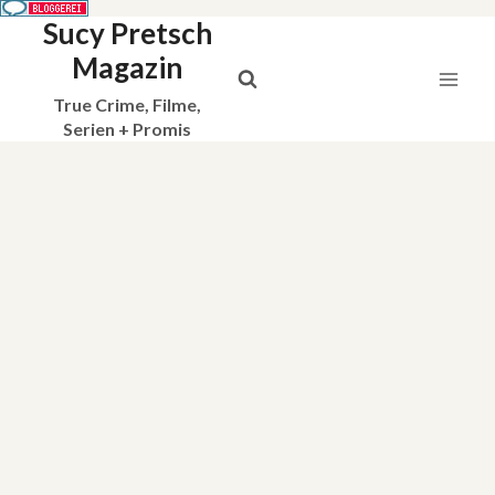
Sucy Pretsch
Zum
Inhalt
Magazin
springen
True Crime, Filme,
Serien + Promis