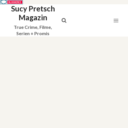
Sucy Pretsch
Zum
Inhalt
Magazin
springen
True Crime, Filme,
Serien + Promis