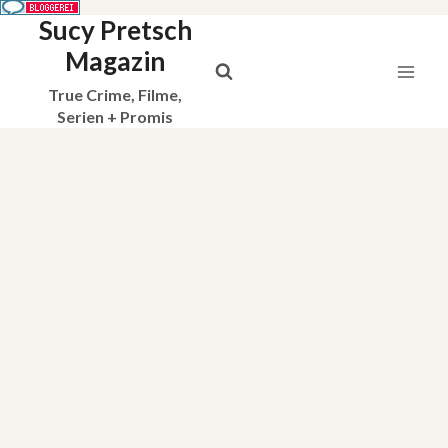
Sucy Pretsch
Zum
Inhalt
Magazin
springen
True Crime, Filme,
Serien + Promis