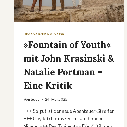
REZENSIONEN & NEWS
»Fountain of Youth«
mit John Krasinski &
Natalie Portman –
Eine Kritik
Von
Sucy
24. Mai 2025
+++ So gut ist der neue Abenteuer-Streifen
+++ Guy Ritchie inszeniert auf hohem
Niveau +++ Der Trailer +++ Die Kritik zum