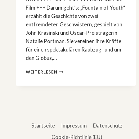
Film +++ Darum geht’s: „Fountain of Youth“
erzählt die Geschichte von zwei
entfremdeten Geschwistern, gespielt von
John Krasinski und Oscar-Preisträgerin
Natalie Portman. Sie vereinen ihre Kräfte
für einen spektakulären Raubzug rund um
den Globus,…
»FOUNTAIN
WEITERLESEN
OF
YOUTH«
MIT
JOHN
KRASINSKI
&
NATALIE
PORTMAN
Startseite
Impressum
Datenschutz
–
EINE
Cookie-Richtlinie (EU)