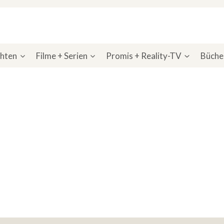
chten
Filme + Serien
Promis + Reality-TV
Bücher