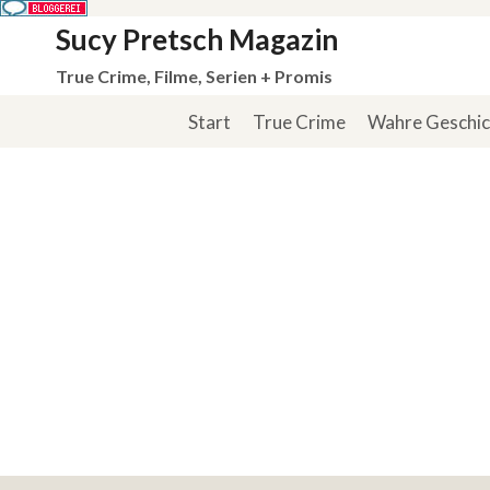
Zum
Sucy Pretsch Magazin
Inhalt
True Crime, Filme, Serien + Promis
springen
Start
True Crime
Wahre Geschi