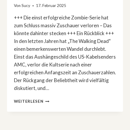
Von
Sucy
17. Februar 2025
+++ Die einst erfolgreiche Zombie-Serie hat
zum Schluss massiv Zuschauer verloren – Das
könnte dahinter stecken +++ Ein Rückblick +++
In den letzten Jahren hat „The Walking Dead“
einen bemerkenswerten Wandel durchlebt.
Einst das Aushängeschild des US-Kabelsenders
AMC, verlor die Kultserie nach einer
erfolgreichen Anfangszeit an Zuschauerzahlen.
Der Rückgang der Beliebtheit wird vielfältig
diskutiert, und…
»THE
WEITERLESEN
WALKING
DEAD«:
DIESE
EPISODE