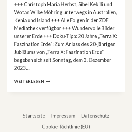
+++ Christoph Maria Herbst, Sibel Kekilli und
Wotan Wilke Möhring unterwegs in Australien,
Kenia und Island +++ Alle Folgen in der ZDF
Mediathek verfügbar +++ Wundervolle Bilder
unserer Erde +++ Doku-Tipp: 20 Jahre „Terra X:
Faszination Erde“: Zum Anlass des 20-jährigen
Jubiläums von „Terra X: Faszination Erde“
begeben sich seit Sonntag, dem 3. Dezember
2023…
DOKU-
WEITERLESEN
TIPP:
20
JAHRE
„TERRA
X:
Startseite
Impressum
Datenschutz
FASZINATION
ERDE“
Cookie-Richtlinie (EU)