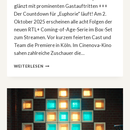
glänzt mit prominenten Gastauftritten +++
Der Countdown für „Euphorie“ läuft! Am 2.
Oktober 2025 erscheinen alle acht Folgen der
neuen RTL+ Coming-of-Age-Serie im Box-Set
zum Streamen. Vor kurzem feierten Cast und
Team die Premiere in Köln. Im Cinenova-Kino
sahen zahlreiche Zuschauer die…
PREMIERE
WEITERLESEN
FÜR
NEUE
RTL+
SERIE
»EUPHORIE«