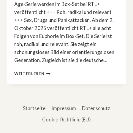
Age-Serie werden im Box-Set bei RTL+
veröffentlicht +++ Roh, radikal und relevant
+++ Sex, Drugs und Panikattacken. Ab dem 2.
Oktober 2025 veröffentlicht RTL+ alle acht
Folgen von Euphorie im Box-Set. Die Serie ist
roh, radikal und relevant. Sie zeigt ein
schonungsloses Bild einer orientierungslosen
Generation. Zugleich ist sie die deutsche…
NEUE
WEITERLESEN
COMING-
OF-
AGE-
SERIE:
SEX,
Startseite
Impressum
Datenschutz
DRUGS
&
Cookie-Richtlinie (EU)
PANIKATTACKEN
IN